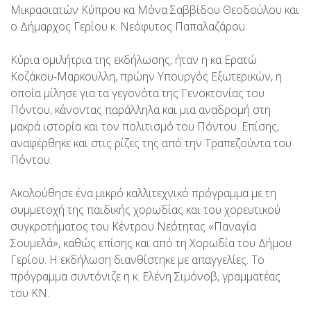
Μικρασιατών Κύπρου κα Μόνα Σαββίδου Θεοδούλου και
ο Δήμαρχος Γερίου κ. Νεόφυτος Παπαλαζάρου.
Κύρια ομιλήτρια της εκδήλωσης, ήταν η κα Ερατώ
Κοζάκου-Μαρκουλλη, πρώην Υπουργός Εξωτερικών, η
οποία μίλησε για τα γεγονότα της Γενοκτονίας του
Πόντου, κάνοντας παράλληλα και μια αναδρομή στη
μακρά ιστορία και τον πολιτισμό του Πόντου. Επίσης,
αναφέρθηκε και στις ρίζες της από την Τραπεζούντα του
Πόντου.
Ακολούθησε ένα μικρό καλλιτεχνικό πρόγραμμα με τη
συμμετοχή της παιδικής χορωδίας και του χορευτικού
συγκροτήματος του Κέντρου Νεότητας «Παναγία
Σουμελά», καθώς επίσης και από τη Χορωδία του Δήμου
Γερίου. Η εκδήλωση διανθίστηκε με απαγγελίες. Το
πρόγραμμα συντόνιζε η κ. Ελένη Σιμόνοβ, γραμματέας
του ΚΝ.