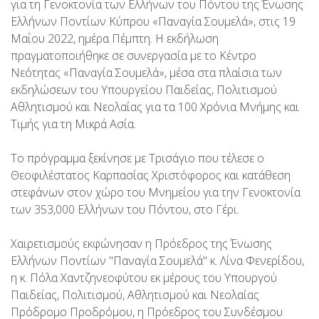
για τη Γενοκτονία των Ελλήνων του Πόντου της Ένωσης
Ελλήνων Ποντίων Κύπρου «Παναγία Σουμελά», στις 19
Μαΐου 2022, ημέρα Πέμπτη. Η εκδήλωση
πραγματοποιήθηκε σε συνεργασία με το Κέντρο
Νεότητας «Παναγία Σουμελά», μέσα στα πλαίσια των
εκδηλώσεων του Υπουργείου Παιδείας, Πολιτισμού
Αθλητισμού και Νεολαίας για τα 100 Χρόνια Μνήμης και
Τιμής για τη Μικρά Ασία.
Το πρόγραμμα ξεκίνησε με Τρισάγιο που τέλεσε ο
Θεοφιλέστατος Καρπασίας Χριστόφορος και κατάθεση
στεφάνων στον χώρο του Μνημείου για την Γενοκτονία
των 353,000 Ελλήνων του Πόντου, στο Γέρι.
Χαιρετισμούς εκφώνησαν η Πρόεδρος της Ένωσης
Ελλήνων Ποντίων "Παναγία Σουμελά" κ. Λίνα Φενερίδου,
η κ. Πόλα Χαντζηνεοφύτου εκ μέρους του Υπουργού
Παιδείας, Πολιτισμού, Αθλητισμού και Νεολαίας
Πρόδρομο Προδρόμου, η Πρόεδρος του Συνδέσμου